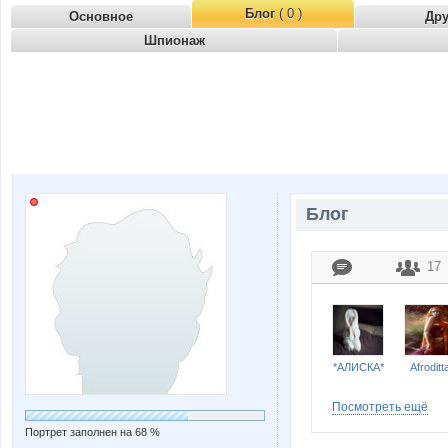
Блог
( 0 )
Основное
Др
Шпионаж
Блог
17
*АЛИСКА*
Afroditt
Посмотреть ещё
Портрет заполнен на 68 %