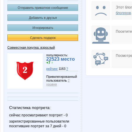
Lelyann
Lonza
Этот блог
Отправить приватное сообщение
блогеров
.
Добавить в друзья
Игнорировать
Wine
Zyxel
Посетит
Сделать подарок
Совместная покупка: взрослый
irina26
la-Belle
популярность:
Посмотре
22523 место
+7 ↑
рейтинг
1163
?
Привилегированный
пользователь
2
козерожик
мама 
уровня
Статистика портрета:
ЛЕОНОРА!
М*0Н
сейчас просматривают портрет - 0
зарегистрированные пользователи
посетившие портрет за 7 дней - 0